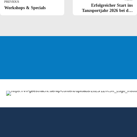
PREVIOUS
Erfolgreicher Start ins
Workshops & Specials
Tanzsportjahr 2026 bei den
DTV-Ranglistenturnieren
Mein VfL.
Noch Fragen?
Kontakt