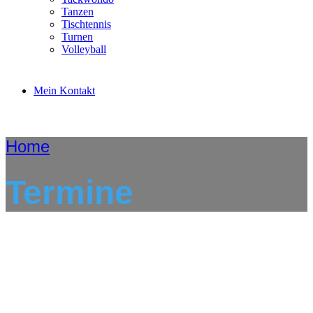
Tanzen
Tischtennis
Turnen
Volleyball
Mein Kontakt
Home
Termine
VfL Geesthacht