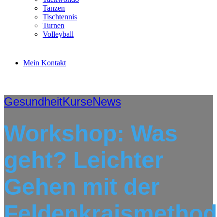
Tanzen
Tischtennis
Turnen
Volleyball
Mein Kontakt
Gesundheit
Kurse
News
Workshop: Was
geht? Leichter
Gehen mit der
Feldenkraismetho