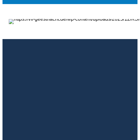
VfL Geesthacht
IMPRESSUM
DATENSCHUTZ