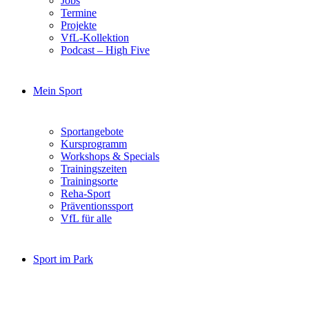
Jobs
Termine
Projekte
VfL-Kollektion
Podcast – High Five
Mein Sport
Sportangebote
Kursprogramm
Workshops & Specials
Trainingszeiten
Trainingsorte
Reha-Sport
Präventionssport
VfL für alle
Sport im Park