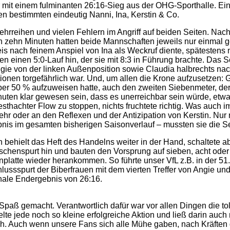
er mit einem fulminanten 26:16-Sieg aus der OHG-Sporthalle. 
n bestimmten eindeutig Nanni, Ina, Kerstin & Co.
ehrreihen und vielen Fehlern im Angriff auf beiden Seiten. Nac
 zehn Minuten hatten beide Mannschaften jeweils nur einmal g
 nach feinem Anspiel von Ina als Weckruf diente, spätestens 
en einen 5:0-Lauf hin, der sie mit 8:3 in Führung brachte. Das
Angie von der linken Außenposition sowie Claudia halbrechts 
itionen torgefährlich war. Und, um allen die Krone aufzusetzen:
über 50 % aufzuweisen hatte, auch den zweiten Siebenmeter, d
uten klar gewesen sein, dass es unerreichbar sein würde, etwa
hachter Flow zu stoppen, nichts fruchtete richtig. Was auch i
r oder an den Reflexen und der Antizipation von Kerstin. Nur n
nis im gesamten bisherigen Saisonverlauf ‒ mussten sie die S
en behielt das Heft des Handelns weiter in der Hand, schaltete
henspurt hin und bauten den Vorsprung auf sieben, acht oder ne
atte wieder herankommen. So führte unser VfL z.B. in der 51. M
lussspurt der Biberfrauen mit dem vierten Treffer von Angie 
nale Endergebnis von 26:16.
 gemacht. Verantwortlich dafür war vor allen Dingen die toll
e jede noch so kleine erfolgreiche Aktion und ließ darin auch n
sch. Auch wenn unsere Fans sich alle Mühe gaben, nach Kräfte