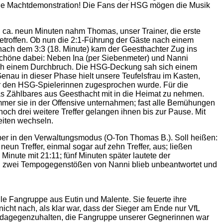
Eine Machtdemonstration! Die Fans der HSG mögen die Musik
h ca. neun Minuten nahm Thomas, unser Trainer, die erste
etroffen. Ob nun die 2:1-Führung der Gäste nach einem
nach dem 3:3 (18. Minute) kam der Geesthachter Zug ins
 Schöne dabei: Neben Ina (per Siebenmeter) und Nanni
nach einem Durchbruch. Die HSG-Deckung sah sich einem
 Genau in dieser Phase hielt unsere Teufelsfrau im Kasten,
er den HSG-Spielerinnen zugesprochen wurde. Für die
s Zählbares aus Geesthacht mit in die Heimat zu nehmen.
mmer sie in der Offensive unternahmen; fast alle Bemühungen
och drei weitere Treffer gelangen ihnen bis zur Pause. Mit
eiten wechseln.
 aber in den Verwaltungsmodus (O-Ton Thomas B.). Soll heißen:
un Treffer, einmal sogar auf zehn Treffer, aus; ließen
inute mit 21:11; fünf Minuten später lautete der
und zwei Tempogegenstößen von Nanni blieb unbeantwortet und
e Fangruppe aus Eutin und Malente. Sie feuerte ihre
icht nach, als klar war, dass der Sieger am Ende nur VfL
n dagegenzuhalten, die Fangruppe unserer Gegnerinnen war