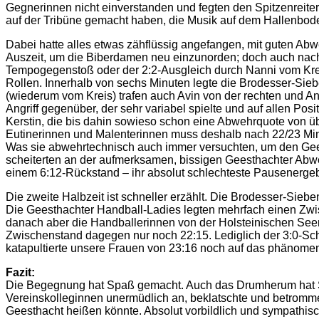
Gegnerinnen nicht einverstanden und fegten den Spitzenreit
auf der Tribüne gemacht haben, die Musik auf dem Hallenbode
Dabei hatte alles etwas zähflüssig angefangen, mit guten Abw
Auszeit, um die Biberdamen neu einzunorden; doch auch nach
Tempogegenstoß oder der 2:2-Ausgleich durch Nanni vom Kreis
Rollen. Innerhalb von sechs Minuten legte die Brodesser-Sieb
(wiederum vom Kreis) trafen auch Avin von der rechten und 
Angriff gegenüber, der sehr variabel spielte und auf allen Pos
Kerstin, die bis dahin sowieso schon eine Abwehrquote von 
Eutinerinnen und Malenterinnen muss deshalb nach 22/23 Min
Was sie abwehrtechnisch auch immer versuchten, um den Geest
scheiterten an der aufmerksamen, bissigen Geesthachter Abweh
einem 6:12-Rückstand – ihr absolut schlechteste Pausenergeb
Die zweite Halbzeit ist schneller erzählt. Die Brodesser-Sieb
Die Geesthachter Handball-Ladies legten mehrfach einen Zwisc
danach aber die Handballerinnen von der Holsteinischen Seenpl
Zwischenstand dagegen nur noch 22:15. Lediglich der 3:0-Sch
katapultierte unsere Frauen von 23:16 noch auf das phänome
Fazit:
Die Begegnung hat Spaß gemacht. Auch das Drumherum hat Spaß
Vereinskolleginnen unermüdlich an, beklatschte und betrommelt
Geesthacht heißen könnte. Absolut vorbildlich und sympathi