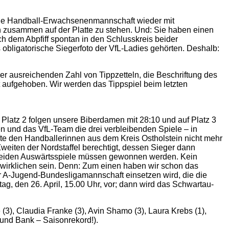
eine Handball-Erwachsenenmannschaft wieder mit
n zusammen auf der Platte zu stehen. Und: Sie haben einen
h dem Abpfiff spontan in den Schlusskreis beider
 obligatorische Siegerfoto der VfL-Ladies gehörten. Deshalb:
r ausreichenden Zahl von Tippzetteln, die Beschriftung des
ht aufgehoben. Wir werden das Tippspiel beim letzten
f Platz 2 folgen unsere Biberdamen mit 28:10 und auf Platz 3
 und das VfL-Team die drei verbleibenden Spiele ‒ in
te den Handballerinnen aus dem Kreis Ostholstein nicht mehr
Zweiten der Nordstaffel berechtigt, dessen Sieger dann
r beiden Auswärtsspiele müssen gewonnen werden. Kein
rwirklichen sein. Denn: Zum einen haben wir schon das
 A-Jugend-Bundesligamannschaft einsetzen wird, die die
ag, den 26. April, 15.00 Uhr, vor; dann wird das Schwartau-
(3), Claudia Franke (3), Avin Shamo (3), Laura Krebs (1),
e und Bank – Saisonrekord!).