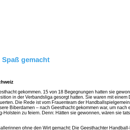
t Spaß gemacht
chweiz
esthacht gekommen. 15 von 18 Begegnungen hatten sie gewonnen
sition in der Verbandsliga gesorgt hatten. Sie waren mit eine
nfeuerten. Die Rede ist vom Frauenteam der Handballspielgeme
nsere Biberdamen ‒ nach Geesthacht gekommen war, um nach ein
g-Holstein zu feiern. Denn: Hätten sie gewonnen, wären sie tat
llerinnen ohne den Wirt gemacht: Die Geesthachter Handball-L