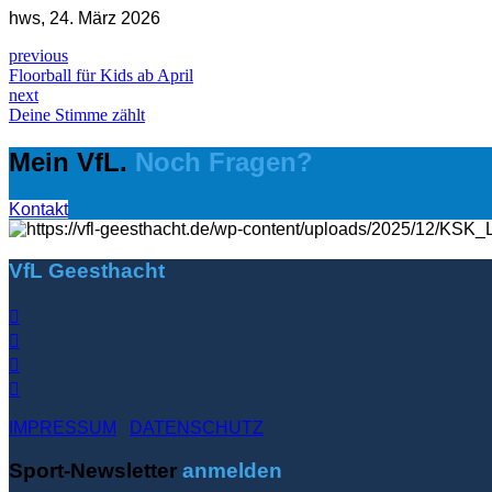
hws, 24. März 2026
previous
Floorball für Kids ab April
next
Deine Stimme zählt
Mein VfL.
Noch Fragen?
Kontakt
VfL Geesthacht
IMPRESSUM
DATENSCHUTZ
Sport-Newsletter
anmelden