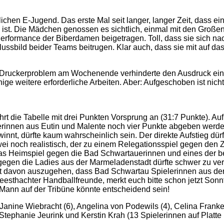
chen E-Jugend. Das erste Mal seit langer, langer Zeit, dass 
ist. Die Mädchen genossen es sichtlich, einmal mit den Große
rformance der Biberdamen beigetragen. Toll, dass sie sich nac
ssbild beider Teams beitrugen. Klar auch, dass sie mit auf das
in Druckerproblem am Wochenende verhinderte den Ausdruck eine
ige weitere erforderliche Arbeiten. Aber: Aufgeschoben ist nic
rt die Tabelle mit drei Punkten Vorsprung an (31:7 Punkte). Au
rinnen aus Eutin und Malente noch vier Punkte abgeben werden
t, dürfte kaum wahrscheinlich sein. Der direkte Aufstieg dürf
zwei noch realistisch, der zu einem Relegationsspiel gegen den 
: Das Heimspiel gegen die Bad Schwartauerinnen und eines de
 gegen die Ladies aus der Marmeladenstadt dürfte schwer zu ve
st davon auszugehen, dass Bad Schwartau Spielerinnen aus der
eesthachter Handballfreunde, merkt euch bitte schon jetzt Sonnt
 Mann auf der Tribüne könnte entscheidend sein!
Janine Wiebracht (6), Angelina von Podewils (4), Celina Franke 
, Stephanie Jeurink und Kerstin Krah (13 Spielerinnen auf Platt