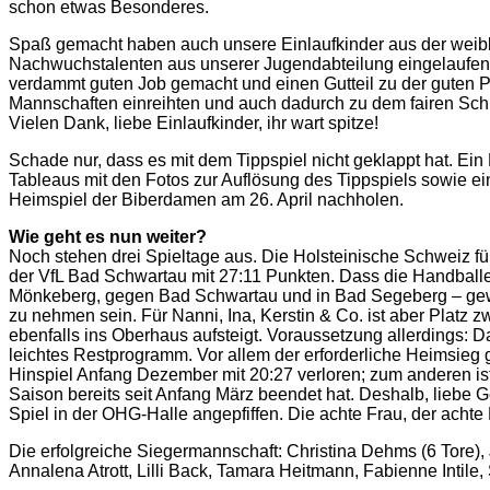
schon etwas Besonderes.
Spaß gemacht haben auch unsere Einlaufkinder aus der weibli
Nachwuchstalenten aus unserer Jugendabteilung eingelaufen 
verdammt guten Job gemacht und einen Gutteil zu der guten Pe
Mannschaften einreihten und auch dadurch zu dem fairen Schlu
Vielen Dank, liebe Einlaufkinder, ihr wart spitze!
Schade nur, dass es mit dem Tippspiel nicht geklappt hat. E
Tableaus mit den Fotos zur Auflösung des Tippspiels sowie ein
Heimspiel der Biberdamen am 26. April nachholen.
Wie geht es nun weiter?
Noch stehen drei Spieltage aus. Die Holsteinische Schweiz füh
der VfL Bad Schwartau mit 27:11 Punkten. Dass die Handballe
Mönkeberg, gegen Bad Schwartau und in Bad Segeberg ‒ gewinn
zu nehmen sein. Für Nanni, Ina, Kerstin & Co. ist aber Platz 
ebenfalls ins Oberhaus aufsteigt. Voraussetzung allerdings
leichtes Restprogramm. Vor allem der erforderliche Heimsieg
Hinspiel Anfang Dezember mit 20:27 verloren; zum anderen i
Saison bereits seit Anfang März beendet hat. Deshalb, liebe G
Spiel in der OHG-Halle angepfiffen. Die achte Frau, der achte
Die erfolgreiche Siegermannschaft: Christina Dehms (6 Tore), 
Annalena Atrott, Lilli Back, Tamara Heitmann, Fabienne Intile