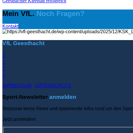
Geesthachter Kleeblatt erfolgreich
Mein VfL.
Noch Fragen?
Kontakt
VfL Geesthacht
IMPRESSUM
DATENSCHUTZ
Sport-Newsletter
anmelden
Verpasse keine News und spannende Infos rund um den Sport
Jetzt anmelden!