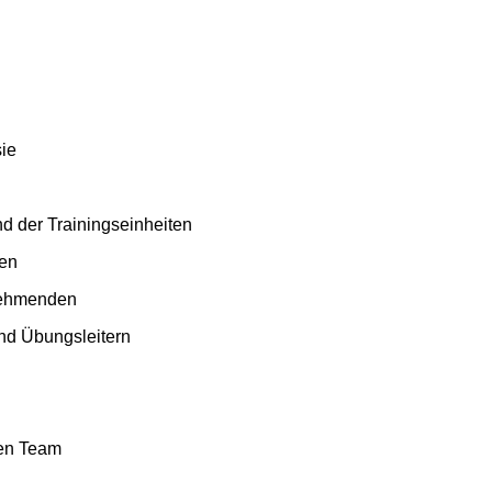
sie
d der Trainingseinheiten
nen
lnehmenden
nd Übungsleitern
ten Team