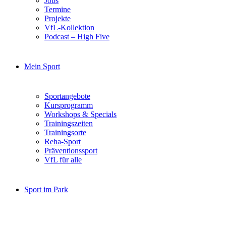
Jobs
Termine
Projekte
VfL-Kollektion
Podcast – High Five
Mein Sport
Sportangebote
Kursprogramm
Workshops & Specials
Trainingszeiten
Trainingsorte
Reha-Sport
Präventionssport
VfL für alle
Sport im Park