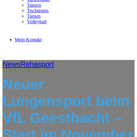
Tanzen
Tischtennis
Turnen
Volleyball
Mein Kontakt
News
Rehasport
Neuer
Lungensport beim
VfL Geesthacht –
Start im November