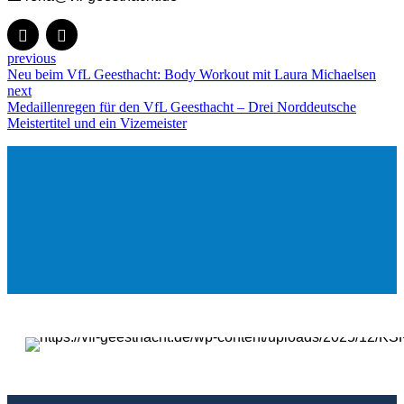
previous
Neu beim VfL Geesthacht: Body Workout mit Laura Michaelsen
next
Medaillenregen für den VfL Geesthacht – Drei Norddeutsche
Meistertitel und ein Vizemeister
Mein VfL.
Noch Fragen?
Kontakt