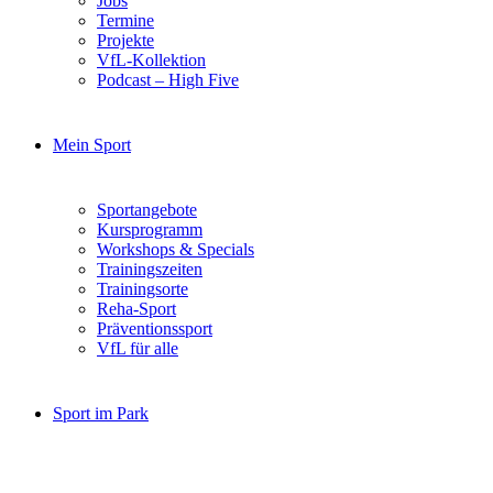
Jobs
Termine
Projekte
VfL-Kollektion
Podcast – High Five
Mein Sport
Sportangebote
Kursprogramm
Workshops & Specials
Trainingszeiten
Trainingsorte
Reha-Sport
Präventionssport
VfL für alle
Sport im Park