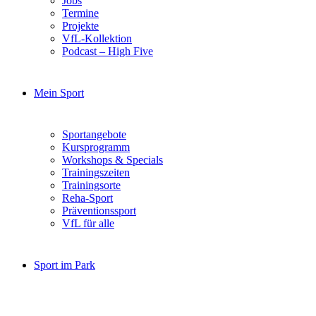
Jobs
Termine
Projekte
VfL-Kollektion
Podcast – High Five
Mein Sport
Sportangebote
Kursprogramm
Workshops & Specials
Trainingszeiten
Trainingsorte
Reha-Sport
Präventionssport
VfL für alle
Sport im Park