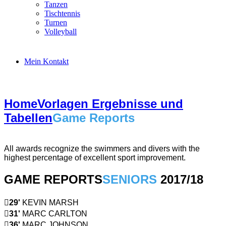
Tanzen
Tischtennis
Turnen
Volleyball
Mein Kontakt
Home
Vorlagen Ergebnisse und
Tabellen
Game Reports
All awards recognize the swimmers and divers with the
highest percentage of excellent sport improvement.
GAME REPORTS
SENIORS
2017/18
29'
KEVIN MARSH
31'
MARC CARLTON
36'
MARC JOHNSON