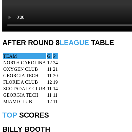
AFTER ROUND 8
LEAGUE
TABLE
TEAM
G
P
NORTH CAROLINA
12
24
OXYGEN CLUB
11
21
GEORGIA TECH
11
20
FLORIDA CLUB
12
19
SCOTSDALE CLUB
11
14
GEORGIA TECH
11
11
MIAMI CLUB
12
11
TOP
SCORES
BILLY BOOTH