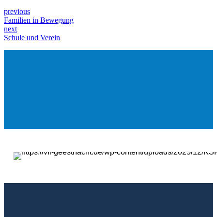
previous
Familien in Bewegung
next
Schule und Verein
Mein VfL.
Noch Fragen?
Kontakt